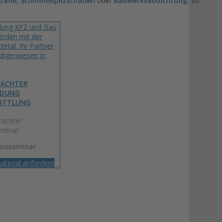
rafie
,
Schimmelpilzschäden
oder
Bauwerksabdichtung
. So
TACHTER
LDUNG
ITTLUNG
achter
minar
sisseminar
aterial anfordern