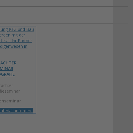
TACHTER
EMINAR
GRAFIE
achter
ieseminar
achseminar
aterial anfordern