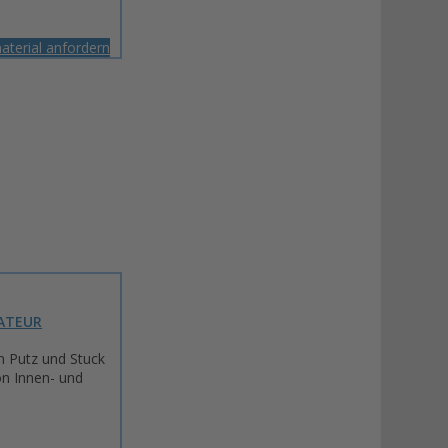
aterial anfordern
ATEUR
n Putz und Stuck
on Innen- und
n