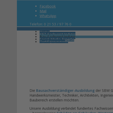
Facebook
Mail
WhatsApp
Telefon: 0 21 53 / 97 76 0
Home
KFZ-Sachverständiger
Bau-Sachverständiger
Social-Media-Experte
Zertifizierungen
Jahresfachtagung
Partner der SBW
Ihre Ansprechpartner
Dozenten
Menü
Die
Bausachverständiger-Ausbildung
der SBW Gmb
Handwerksmeister, Techniker, Architekten, Ingenie
Baubereich erstellen möchten.
Unsere Ausbildung verbindet fundiertes Fachwissen