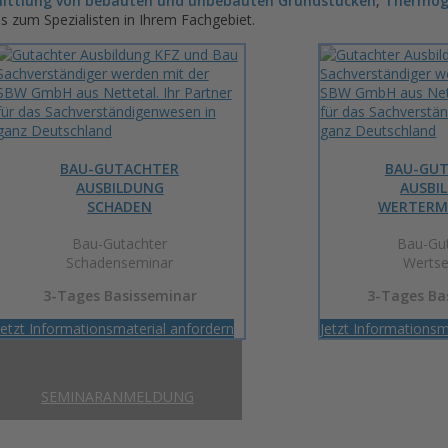
ittlung von bebauten und unbebauten Grundstücken
,
Thermog
 bis zum Spezialisten in Ihrem Fachgebiet.
BAU-GUTACHTER
BAU-GU
AUSBILDUNG
AUSBI
SCHADEN
WERTERM
Bau-Gutachter
Bau-Gut
Schadenseminar
Wertse
3-Tages Basisseminar
3-Tages Ba
Jetzt Informationsmaterial anfordern
Jetzt Informationsm
SEMINARANMELDUNG