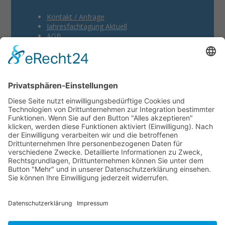
Kontakt / Anfrage
Jahresfachtagung Aktuell
AGB
Impressum
Datenschutzerklärung
Cookie-Einstellungen
Sachverständiger Ausbildung
KFZ Sachverständiger Ausbildung
Bausachverständiger Ausbildung
Immobiliengutachter Ausbildung
Sachverständiger Zertifizierung
Social Media aktivieren
Mit der Aktivierung dieses Buttons, stimmen Sie zu,
dass Daten an die Betreiber von sozialen
Netzwerken übertragen werden. Nähere
Informationen finden Sie in der
Datenschutzerklärung