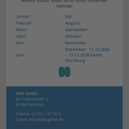
weitere Datails finden Sie im unten stehenden
Kalender
Januar:
Juli:
Februar:
August:
März:
September:
April:
Oktober:
Mai:
November:
Dezember: 11.12.2026
Juni:
– 13.12.2026 Raum
Würzburg
SBW GmbH
Am Bahndamm 3
41334 Nettetal
Telefon: 02153 / 97 76 0
E-Mail: info@sbwgmbh.de