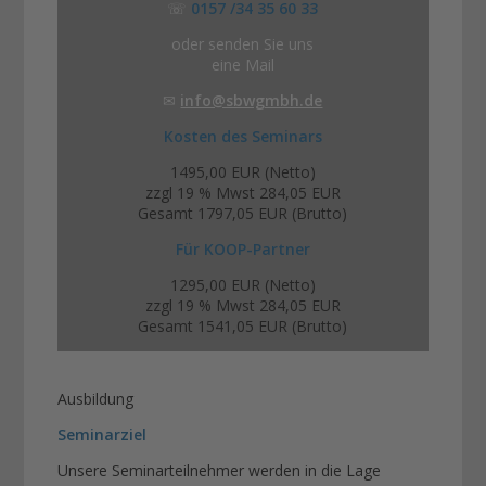
☏
0157 /34 35 60 33
oder senden Sie uns
eine Mail
✉
info@sbwgmbh.de
Kosten des Seminars
1495,00 EUR (Netto)
zzgl 19 % Mwst 284,05 EUR
Gesamt 1797,05 EUR (Brutto)
Für KOOP-Partner
1295,00 EUR (Netto)
zzgl 19 % Mwst 284,05 EUR
Gesamt 1541,05 EUR (Brutto)
Ausbildung
Seminarziel
Unsere Seminarteilnehmer werden in die Lage