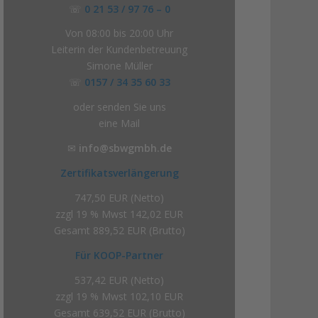
☏
0 21 53 / 97 76 – 0
Von 08:00 bis 20:00 Uhr
Leiterin der Kundenbetreuung
Simone Müller
☏
0157 / 34 35 60 33
oder senden Sie uns
eine Mail
✉
info@sbwgmbh.de
Zertifikatsverlängerung
747,50 EUR (Netto)
zzgl 19 % Mwst 142,02 EUR
Gesamt 889,52 EUR (Brutto)
Für KOOP-Partner
537,42 EUR (Netto)
zzgl 19 % Mwst 102,10 EUR
Gesamt 639,52 EUR (Brutto)