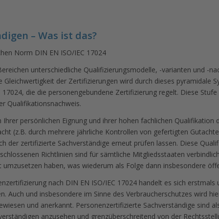
digen – Was ist das?
ischen Norm DIN EN ISO/IEC 17024
Bereichen unterschiedliche Qualifizierungsmodelle, -varianten und -nac
Die Gleichwertigkeit der Zertifizierungen wird durch dieses pyramidale
C 17024, die die personengebundene Zertifizierung regelt. Diese Stufe
r Qualifikationsnachweis.
ch Ihrer persönlichen Eignung und ihrer hohen fachlichen Qualifikation
wacht (z.B. durch mehrere jährliche Kontrollen von gefertigten Gutacht
h der zertifizierte Sachverständige erneut prüfen lassen. Diese Qualifik
hlossenen Richtlinien sind für sämtliche Mitgliedsstaaten verbindlich,
echt umzusetzen haben, was wiederum als Folge dann insbesondere öffe
enzertifizierung nach DIN EN ISO/IEC 17024 handelt es sich erstmals 
gen. Auch und insbesondere im Sinne des Verbraucherschutzes wird hie
ewiesen und anerkannt. Personenzertifizierte Sachverständige sind also
chverständigen anzusehen und grenzüberschreitend von der Rechtsstel